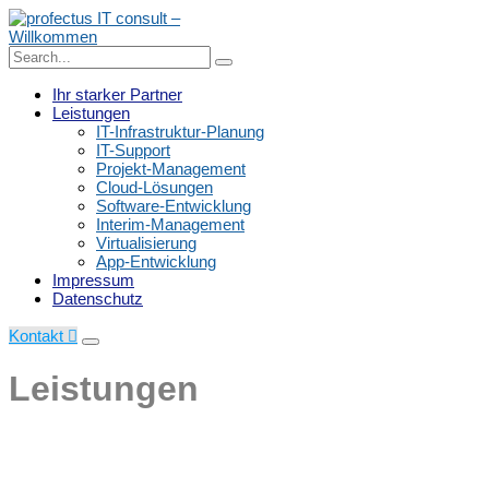
Skip
to
content
Search
Search
for:
profectus IT consult – Willkommen
Ihr starker Partner
Leistungen
IT-Infrastruktur-Planung
IT-Support
Projekt-Management
Cloud-Lösungen
Software-Entwicklung
Interim-Management
Virtualisierung
App-Entwicklung
Impressum
Datenschutz
Kontakt
Leistungen