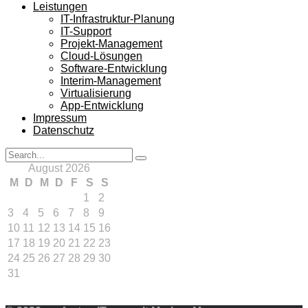
Leistungen
IT-Infrastruktur-Planung
IT-Support
Projekt-Management
Cloud-Lösungen
Software-Entwicklung
Interim-Management
Virtualisierung
App-Entwicklung
Impressum
Datenschutz
Search
Search
for:
August 2026
M
D
M
D
F
S
S
1
2
3
4
5
6
7
8
9
10
11
12
13
14
15
16
17
18
19
20
21
22
23
24
25
26
27
28
29
30
31